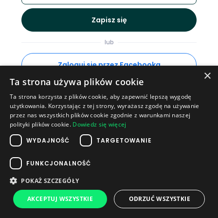
Zapisz się
lub
Zaloguj się przez Facebooka
×
Ta strona używa plików cookie
Ta strona korzysta z plików cookie, aby zapewnić lepszą wygodę
użytkowania. Korzystając z tej strony, wyrażasz zgodę na używanie
Posiadasz już konto?
Zaloguj
przez nas wszystkich plików cookie zgodnie z warunkami naszej
polityki plików cookie.
Dowiedz się więcej
Polityka Prywatności
·
Warunki użytkowania
WYDAJNOŚĆ
TARGETOWANIE
© 2026 Plag
FUNKCJONALNOŚĆ
POKAŻ SZCZEGÓŁY
AKCEPTUJ WSZYSTKIE
ODRZUĆ WSZYSTKIE